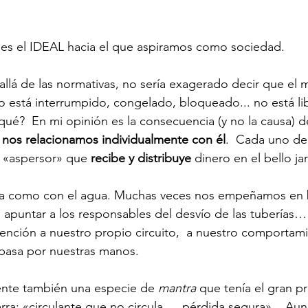
 es el IDEAL hacia el que aspiramos como sociedad. 
llá de las normativas, no sería exagerado decir que el 
 está interrumpido, congelado, bloqueado... no está li
qué?  En mi opinión es la consecuencia (y no la causa) de
nos relacionamos individualmente con él
.  Cada uno d
«aspersor» que 
recibe y distribuye
 dinero en el bello j
sa como con el agua. Muchas veces nos empeñamos en bu
, apuntar a los responsables del desvío de las tuberías… 
nción a nuestro propio circuito,  a nuestro comportamie
pasa por nuestras manos. 
ente también una especie de 
mantra
 que tenía el gran pr
ra: «circulante que no circula,… pérdida segura»... Aun