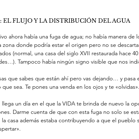
 EL FLUJO Y LA DISTRIBUCIÓN DEL AGUA  
ivo ahora había una fuga de agua; no había manera de loc
 zona donde podría estar el origen pero no se descart
ados (normal, una casa del siglo XVII restaurada hace 40
des…). Tampoco había ningún signo visible que nos indi
osas que sabes que están ahí pero vas dejando… y pasa
que sea. Te pones una venda en los ojos y te «olvidas».
 llega un día en el que la VIDA te brinda de nuevo la op
ciones. Darme cuenta de que con esta fuga no solo se es
 la casa además estaba contribuyendo a que el pueblo s
pertar». 