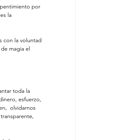
repentimiento por 
es la 
s con la voluntad 
 de magia el 
ntar toda la 
dinero, esfuerzo, 
n,  olvidarnos 
 transparente, 