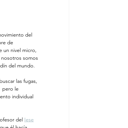
movimiento del 
bre de 
 un nivel micro, 
e nosotros somos 
ardín del mundo. 
scar las fugas, 
 pero le 
nto individual 
ofesor del 
Iese
que él hacía 