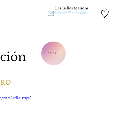
Les Belles Maisons
A goodwill enterprise
ación
BUBBLES
ERO 
p/mp4/file.mp4