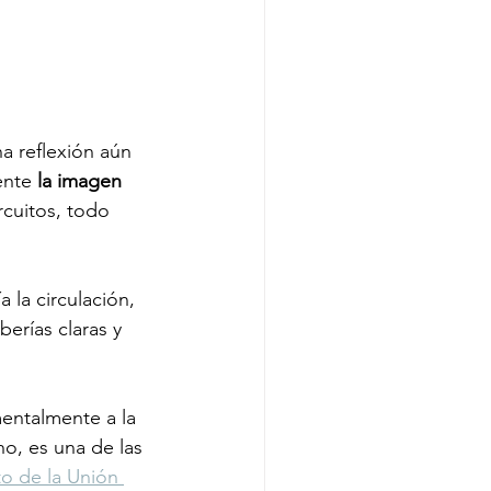
a reflexión aún 
nte 
la imagen 
cuitos, todo 
 la circulación, 
erías claras y 
entalmente a la 
o, es una de las 
o de la Unión 