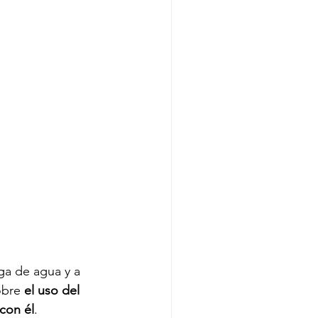
ga de agua y a 
obre 
el uso del 
 con él
. 