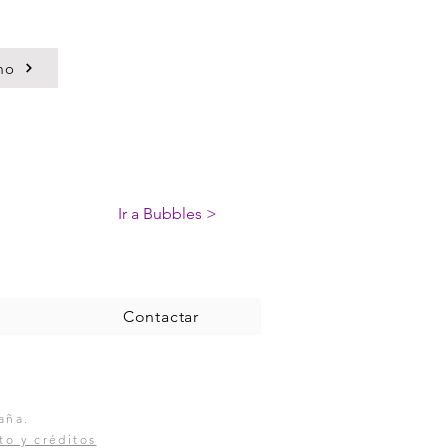
mo
Ir a Bubbles >
Contactar
aña.
to y créditos