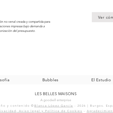
Ver có
ción no venal creada y compartida para
caciones impresas bajo demanda a
orización del presupuesto.
sofía
Bubbles
El Estudio
LES BELLES MAISONS
A goodwill enterprise
eño y contenido ©
Blanca López García
- 2026 | Burgos
. Esp
rivacidad, Aviso legal y Política de Cookies
-
Agradecimien