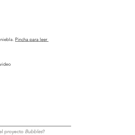
 niebla.
Pincha para leer
l video
el proyecto
Bubbles
?