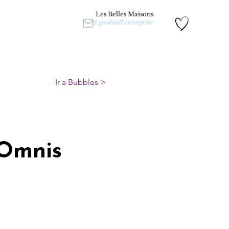
Les Belles Maisons
A goodwill enterprise
Ir a Bubbles >
 Omnis