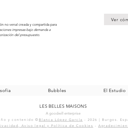
Ver có
ción no venal creada y compartida para
caciones impresas bajo demanda a
orización del presupuesto.
sofía
Bubbles
El Estudio
LES BELLES MAISONS
A goodwill enterprise
eño y contenido ©
Blanca López García
- 2026 | Burgos
. Esp
rivacidad, Aviso legal y Política de Cookies
-
Agradecimien