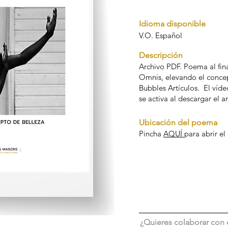
Idioma disponible
V.O. Español
Descripción
Archivo PDF. Poema al fina
Omnis, elevando el concep
Bubbles Artículos. El víde
se activa al descargar el 
Ubicación del poema
Pincha
AQUÍ
para abrir e
¿Quieres colaborar con 