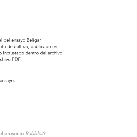
l del ensayo Beligar
to de belleza, publicado en
o incrustado dentro del archivo
archivo PDF:
l ensayo.
el proyecto
Bubbles
?