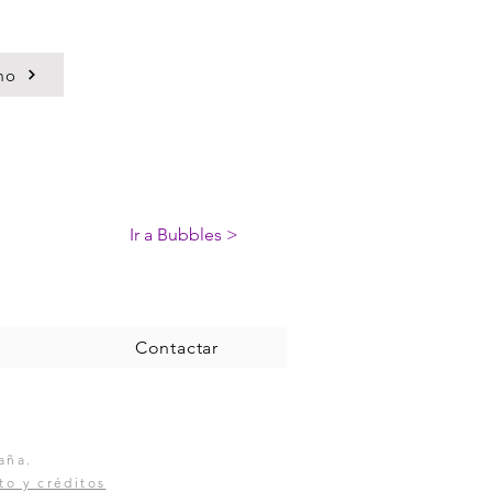
mo
Ir a Bubbles >
Contactar
aña.
to y créditos